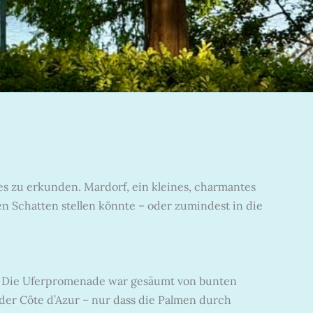
s zu erkunden. Mardorf, ein kleines, charmantes
den Schatten stellen könnte – oder zumindest in die
. Die Uferpromenade war gesäumt von bunten
 der Côte d’Azur – nur dass die Palmen durch